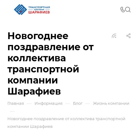
Новогоднее
поздравление от
коллектива
транспортной
компании
Шарафиев
—
—
—
Главная
Информация
Блог
Жизнь компании
—
Новогоднее поздравление от коллектива транспортной
компании Шарафиев