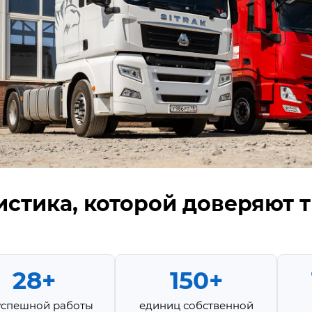
истика, которой доверяют 
28+
150+
успешной работы
единиц собственной