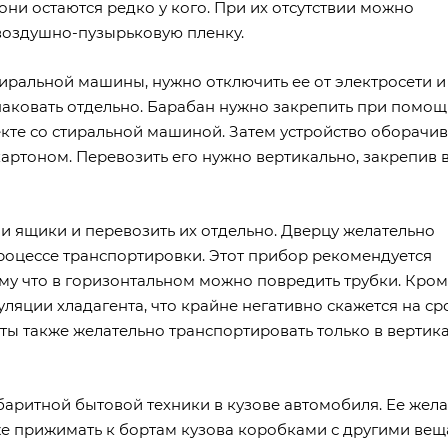
они остаются редко у кого. При их отсутствии можно
 воздушно-пузырьковую пленку.
иральной машины, нужно отключить ее от электросети и
упаковать отдельно. Барабан нужно закрепить при помо
екте со стиральной машиной. Затем устройство оборачи
ртоном. Перевозить его нужно вертикально, закрепив в
и ящики и перевозить их отдельно. Дверцу желательно
процессе транспортировки. Этот прибор рекомендуется
му что в горизонтальном можно повредить трубки. Кроме
ляции хладагента, что крайне негативно скажется на ср
ты также желательно транспортировать только в вертик
аритной бытовой техники в кузове автомобиля. Ее жел
кже прижимать к бортам кузова коробками с другими вещ