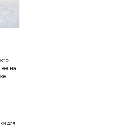
кто
 ее на
ке
вки для