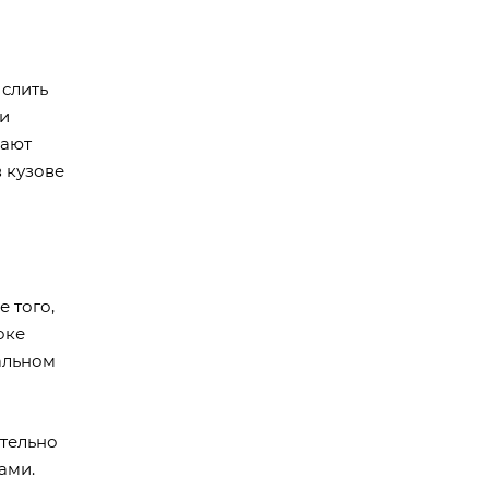
 слить
щи
вают
 кузове
 того,
оке
альном
ательно
ами.