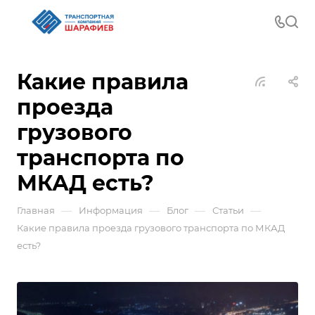
Какие правила
проезда
грузового
транспорта по
МКАД есть?
—
—
—
—
Главная
Информация
Блог
Статьи
Какие правила проезда грузового транспорта по МКАД
есть?