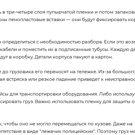
 в три-четыре слоя пупырчатой пленки и потом запакова
ужны пенопластовые вставки — они будут фиксировать ко
 определиться с необходимостью разбора. Если это воз
 кабели и поместить их в подписанные тубусы. Каждую д
ут в коробку. Детали корпуса пакуют в картон.
до грузовика его переносят на тележке. Из-за большого
ая встряска или резкое падение приведет к неисправнос
йсы для транспортировки оборудования. Либо использу
ировать груз. Важно использовать пленку для защиты о
 чтобы оно не могло перемещаться по кузове. Даже на
пятствия в виде "лежачих полицейских". Поэтому груз м