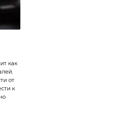
ит как
алей.
ти от
сти к
но