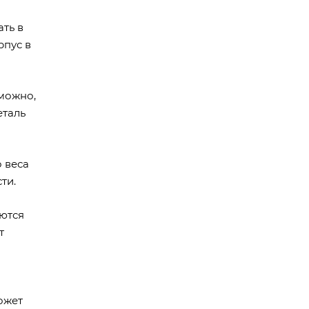
ть в
рпус в
можно,
еталь
 веса
ти.
ются
т
ожет