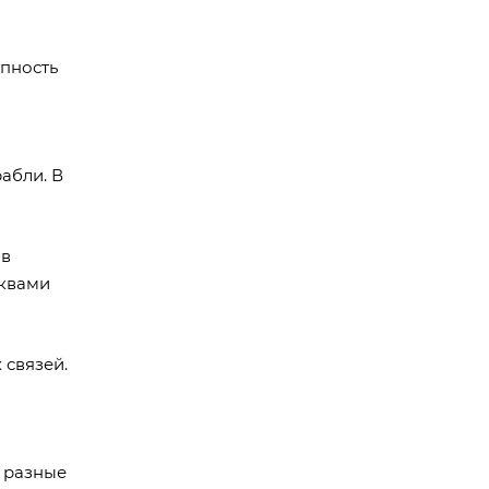
упность
абли. В
ов
уквами
 связей.
 разные