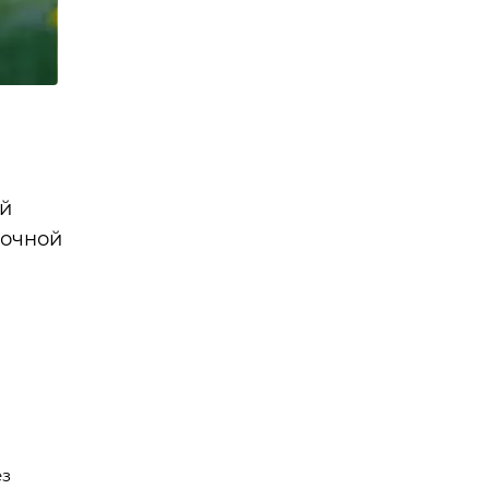
ой
точной
ез