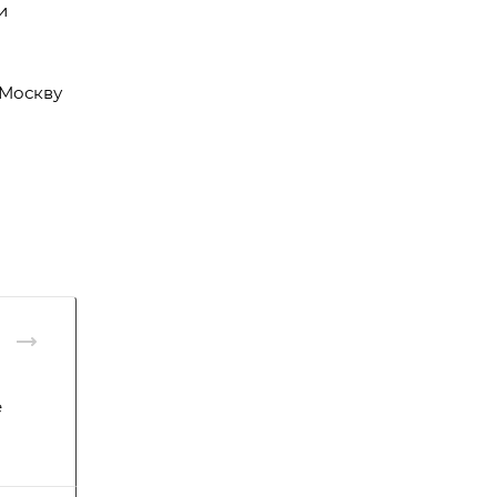
и
 Москву
е